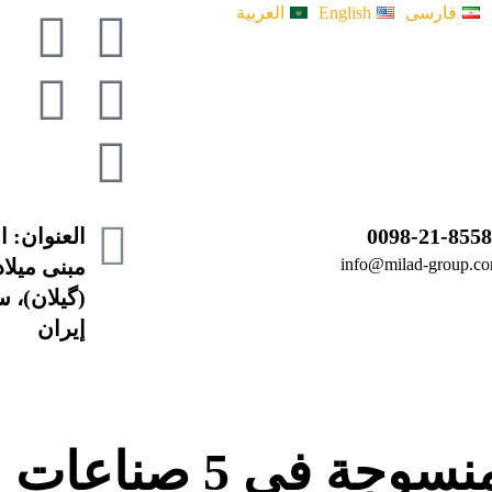
فارسی
English
العربية
0098-21-855
info@milad-group.c
مبنى ميلا
(گیلان)، 
إيران
ي 5 صناعات مهمة