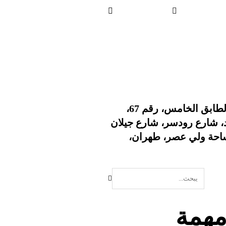
العنوان: الطابق الخامس، رقم 67،
د، شارع رودسر، شارع جيلان
ساحة ولي عصر، طهران،