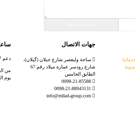
جهات الاتصال
ساعا
دعم 24/7
دماتنا
ساحة وليعصر شارع جیلان (گیلان)،
دونة
شارع رودسر عمارة ميلاد رقم 67
من الس
الطابق الخامس
يوم ا
0098-21-85588
0098-21-88943131
info@milad-group.com