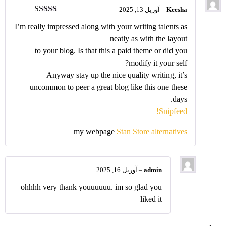
Keesha
–
آوریل 13, 2025
نمره
5
از 5
I’m really impressed along with your writing talents as
neatly as with the layout
to your blog. Is that this a paid theme or did you
modify it your self?
Anyway stay up the nice quality writing, it’s
uncommon to peer a great blog like this one these
days.
!
Snipfeed
my webpage
Stan Store alternatives
admin
–
آوریل 16, 2025
ohhhh very thank youuuuuu. im so glad you
liked it